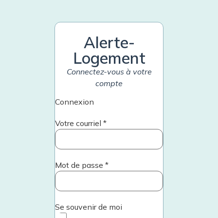
contenu
principal
Alerte-
Logement
Nos services
Connectez-vous à votre
Gestion immobilière
compte
Développement immobilier
Connexion
Adaptation de domicile
Parc immobilier
Votre courriel
*
Logements à louer
À propos
L’organisme
Notre équipe
Mot de passe
*
Partenaires
Se souvenir de moi